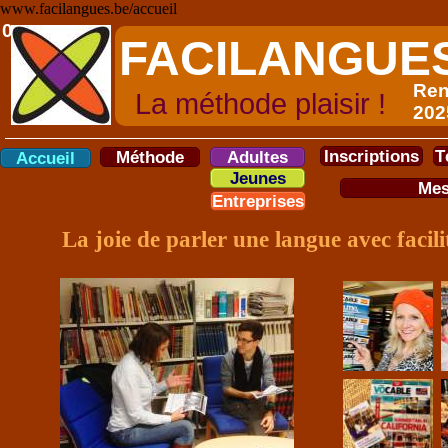
www.facilangues.be/accueil
0
FACILANGU
Ren
La méthode plaisir !
202
Inscriptions
T
Méthode
Adultes
Accueil
Jeunes
Mes
Entreprises
La joie de parler une langue avec facili